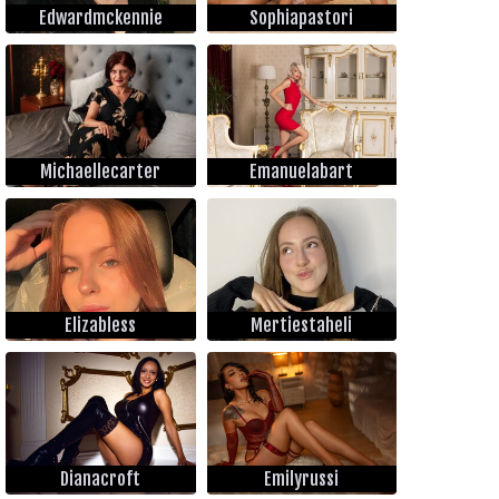
Edwardmckennie
Sophiapastori
Michaellecarter
Emanuelabart
Elizabless
Mertiestaheli
Dianacroft
Emilyrussi