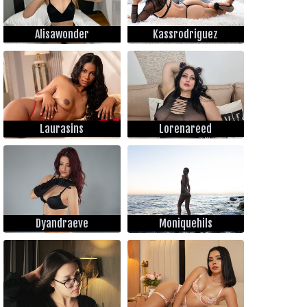
Alisawonder
Kassrodriguez
Laurasins
Lorenareed
Dyandraeve
Moniquehils