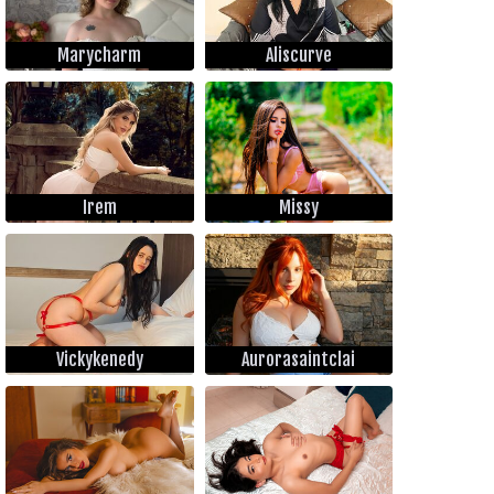
Marycharm
Aliscurve
Irem
Missy
Vickykenedy
Aurorasaintclai