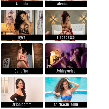
Amanda
Alecianoah
Ryva
Liacapasso
Danafiori
Ashleywelse
Ariabloomm
Anithacurlsonn