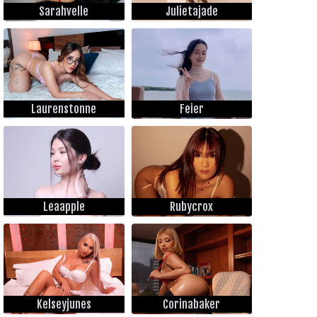
Sarahvelle
Julietajade
Laurenstonne
Feier
Leaapple
Rubycrox
Kelseyjunes
Corinabaker