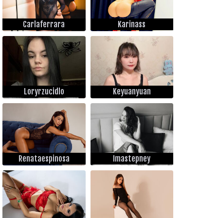
Carlaferrara
Karinass
Loryrzucidlo
Keyuanyuan
Renataespinosa
Imastepney