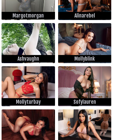
Margotmorgan
Alinarebel
Ashvaughn
Mollyblink
Mollyturbay
Sofylauren