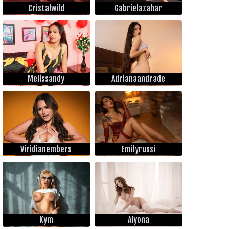
Cristalwild
Gabrielazahar
Melissandy
Adrianaandrade
Viridianembers
Emilyrussi
Kym
Alyona