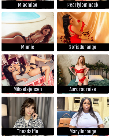
Miaomiao
Pearlylominack
Minnie
Sofiadurango
Mikaelajensen
Auroracruise
Theadaffin
Marylinrouge