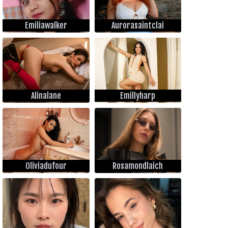
Emiliawalker
Aurorasaintclai
Alinalane
Emillyharp
Oliviadufour
Rosamondlaich