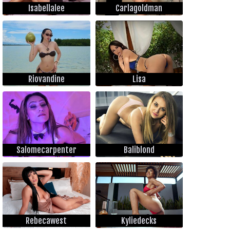
Isabellalee
Carlagoldman
Riovandine
Lisa
Salomecarpenter
Baliblond
Rebecawest
Kyliedecks