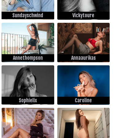
Sundayschwind
Vickytoure
Annethompson
Annaaurikas
Sophielix
Caroline