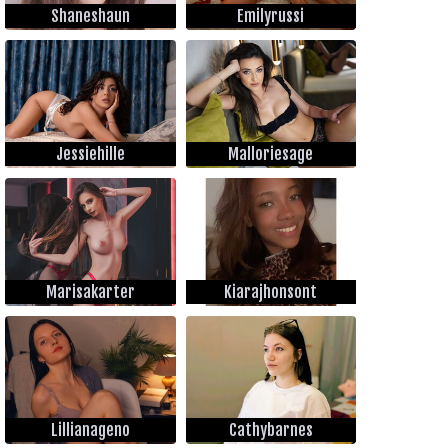
Shaneshaun
Emilyrussi
Jessiehille
Malloriesage
Marisakarter
Kiarajhonsont
Lillianageno
Cathybarnes