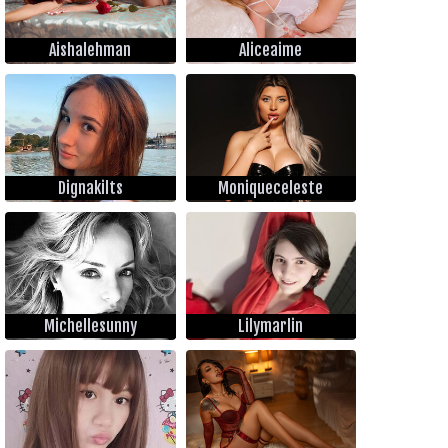
Aishalehman
Aliceaime
Dignakilts
Moniqueceleste
Michellesunny
Lilymarlin