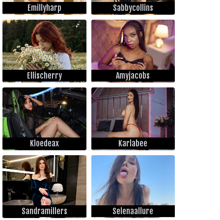
Emillyharp
Sabbycollins
Ellischerry
Amyjacobs
Kloedeax
Karlabee
Sandramillers
Selenaallure