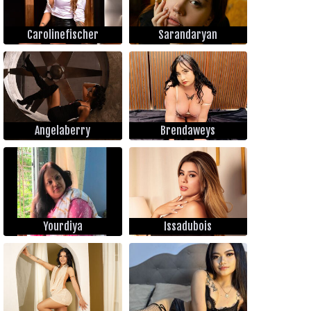
Carolinefischer
Sarandaryan
Angelaberry
Brendaweys
Yourdiya
Issadubois