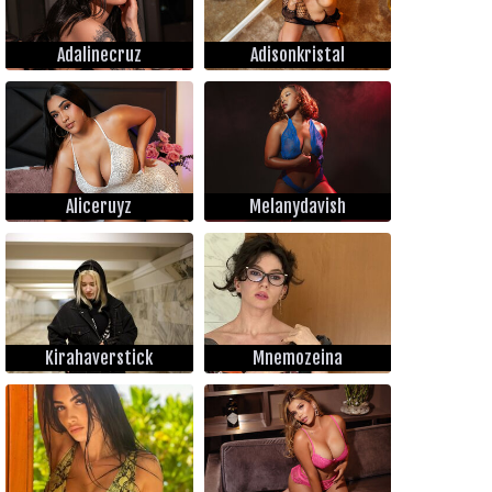
Adalinecruz
Adisonkristal
Aliceruyz
Melanydavish
Kirahaverstick
Mnemozeina