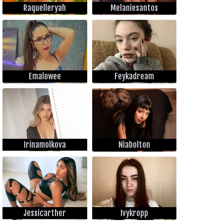
Raquelleryah
Melaniesantos
Emalowee
Feykadream
Irinamolkova
Niabolton
Jessicarther
Ivykropp