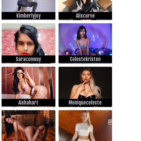
Kimberlyjoy
Aliscurve
Saraconway
Celestekristen
Aishahart
Moniqueceleste