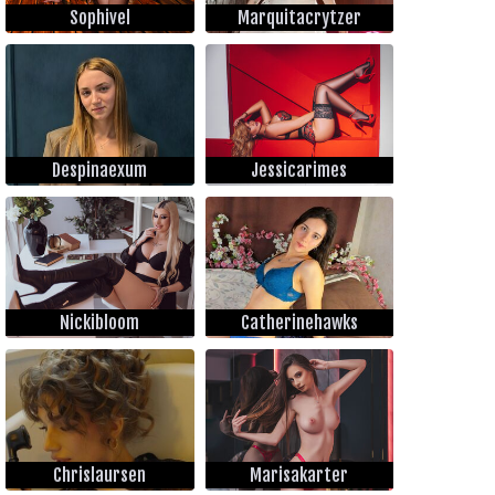
Sophivel
Marquitacrytzer
Despinaexum
Jessicarimes
Nickibloom
Catherinehawks
Chrislaursen
Marisakarter