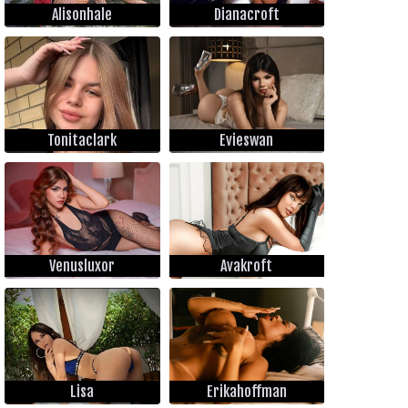
Alisonhale
Dianacroft
Tonitaclark
Evieswan
Venusluxor
Avakroft
Lisa
Erikahoffman