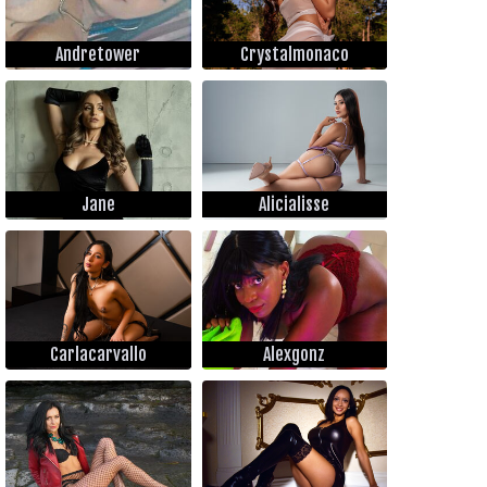
Andretower
Crystalmonaco
Jane
Alicialisse
Carlacarvallo
Alexgonz