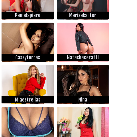
Pamelapiero
Marisakarter
Cassytorres
Natashaceratti
Miaestrellas
Nina