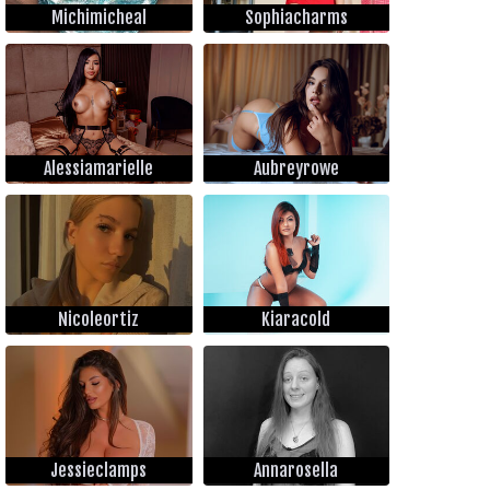
Michimicheal
Sophiacharms
Alessiamarielle
Aubreyrowe
Nicoleortiz
Kiaracold
Jessieclamps
Annarosella