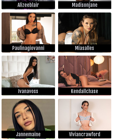
Alizeeblair
Madisonjane
Paulinagiovanni
Miasalles
Ivanavoss
Kendallchase
Jannemaine
Viviancrawford