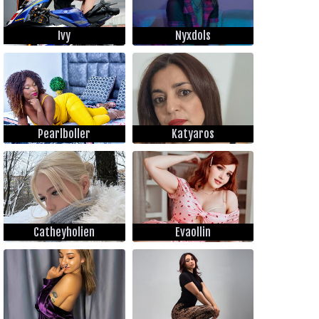
Ivy
Nyxdols
Pearlboller
Katyaros
Catheyholien
Evaollin