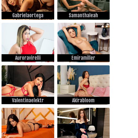
Gabrielaortega
Samanthaleah
Auroravirelli
Emiramiller
Valentinaelektr
Akirabloom