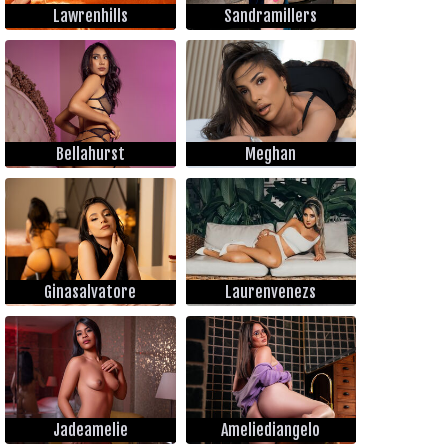
Lawrenhills
Sandramillers
Bellahurst
Meghan
Ginasalvatore
Laurenvenezs
Jadeamelie
Ameliediangelo