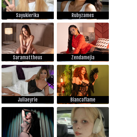
Sayukierika
Rubyzames
Saramattheus
Zendamejia
Juliaeyrie
Biancaflame