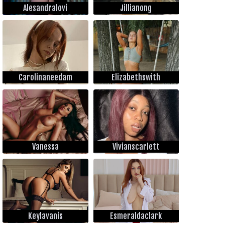
Alesandralovi
Jillianong
Carolinaneedam
Elizabethswith
Vanessa
Vivianscarlett
Keylavanis
Esmeraldaclark