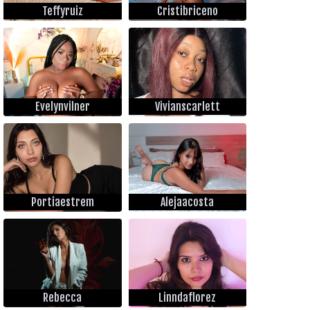
Teffyruiz
Cristibriceno
Evelynvilner
Vivianscarlett
Portiaestrem
Alejaacosta
Rebecca
Linndaflorez