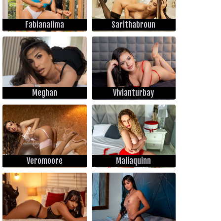
Fabianalima
Sarithabroun
Meghan
Vivianturbay
Veromoore
Maliaquinn