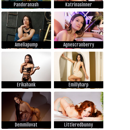
Pandoranash
Katrinasinner
Ameliapump
Agnescranberry
Erikahank
Emillyharp
Demmilovat
Littleredbunny