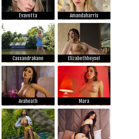
Evavotta
Amandaharris
Cassandrakane
Elizabethheysel
Avaheath
Mara