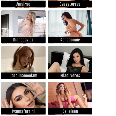
Amalrae
Cassytorres
Dianedavies
Ronabonnie
Carolinaneedam
Miaoliveres
Ivannaferrini
Bellaleen