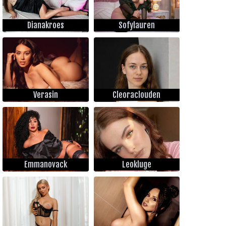
Dianakroes
Sofylauren
Verasin
Cleoraclouden
Emmanovack
Leokluge