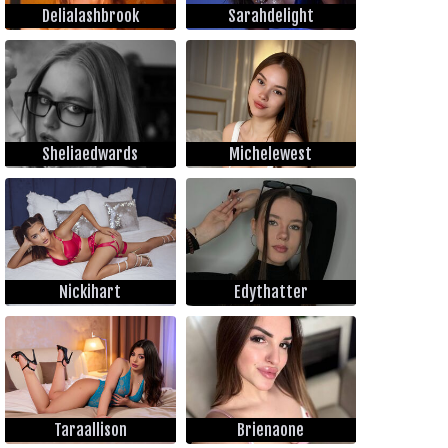
Delialashbrook
Sarahdelight
Sheliaedwards
Michelewest
Nickihart
Edythatter
Taraallison
Brienaone