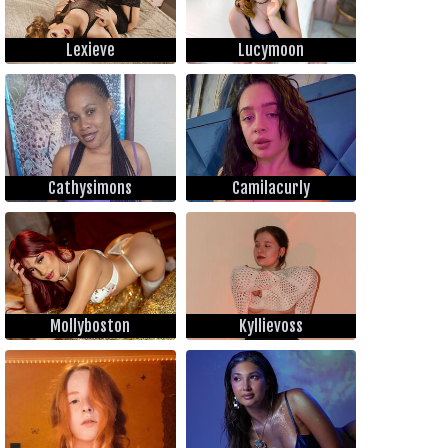
Lexieve
Lucymoon
Cathysimons
Camilacurly
Mollyboston
Kyllievoss